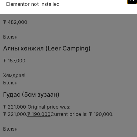
Elementor not installed
Хүнсний хайрцаг
₮ 482,000
Бэлэн
Аяны хөнжил (Leer Camping)
₮ 157,000
Хямдрал!
Бэлэн
Гудас (5см зузаан)
₮ 221,000
Original price was:
₮ 221,000.
₮ 190,000
Current price is: ₮ 190,000.
Бэлэн