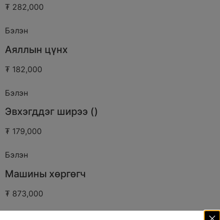
₮ 282,000
Бэлэн
Аяллын цүнх
₮ 182,000
Бэлэн
Эвхэгддэг ширээ ()
₮ 179,000
Бэлэн
Машины хөргөгч
₮ 873,000
Бэлэн