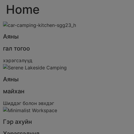
Home
Аяны
гал тогоо
хэрэгсэлүүд
Аяны
майхан
Шиддэг болон эвхдэг
Гэр ахуйн
Хэрэгсэлүүд