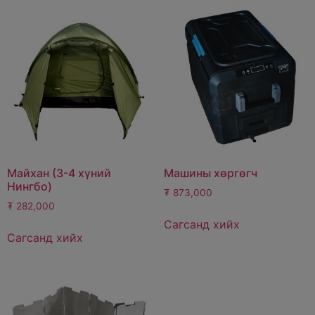
Майхан (3-4 хүний
Машины хөргөгч
Нингбо)
₮
873,000
₮
282,000
Сагсанд хийх
Сагсанд хийх