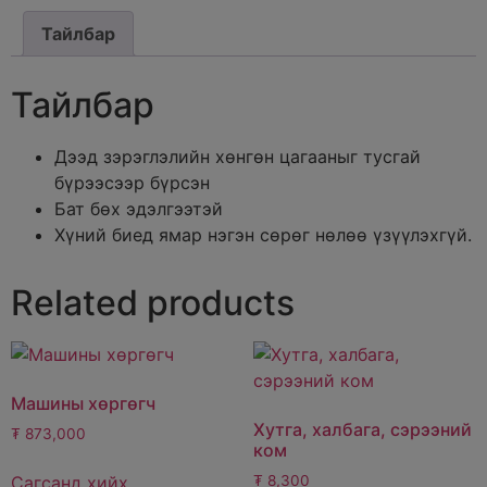
Тайлбар
Тайлбар
Дээд зэрэглэлийн хөнгөн цагааныг тусгай
бүрээсээр бүрсэн
Бат бөх эдэлгээтэй
Хүний биед ямар нэгэн сөрөг нөлөө үзүүлэхгүй.
Related products
Машины хөргөгч
Хутга, халбага, сэрээний
₮
873,000
ком
Сагсанд хийх
₮
8,300