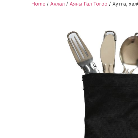
Home
/
Аялал
/
Аяны Гал Тогоо
/ Хутга, ха