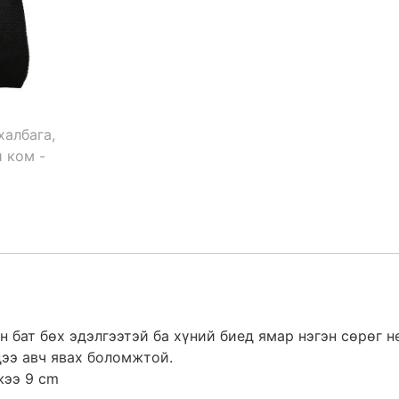
 бат бөх эдэлгээтэй ба хүний биед ямар нэгэн сөрөг н
дээ авч явах боломжтой.
жээ 9 cm