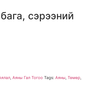
лбага, сэрээний
Аялал
,
Аяны Гал Тогоо
Tags:
Аяны
,
Төмөр
,