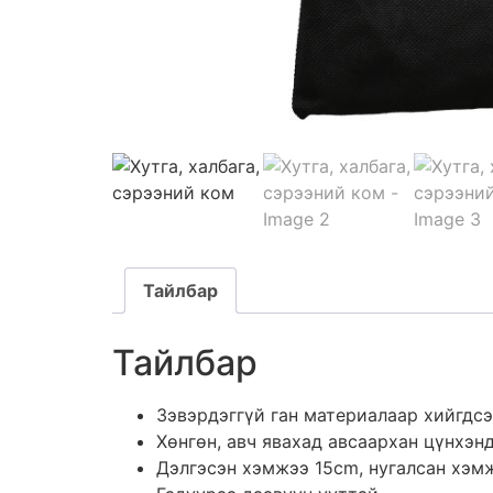
Тайлбар
Тайлбар
Зэвэрдэггүй ган материалаар хийгдсэн
Хөнгөн, авч явахад авсаархан цүнхэн
Дэлгэсэн хэмжээ 15cm, нугалсан хэм