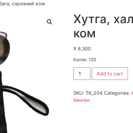
лбага, сэрээний ком
Хутга, ха
ком
₮
8,300
Бэлэн: 120
Хутга,
Add to cart
халбага,
сэрээний
ком
quantity
SKU:
TK_204
Categories:
Хөнгөн