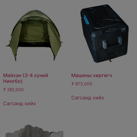
Майхан (3-4 хүний
Машины хөргөгч
Нингбо)
₮
873,000
₮
282,000
Сагсанд хийх
Сагсанд хийх